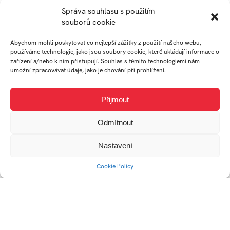
MANUAL
Typografie – Posters
Správa souhlasu s použitím
DIGITÁLNÍHO
#2
souborů cookie
STUDENTA
Abychom mohli poskytovat co nejlepší zážitky z použití našeho webu,
používáme technologie, jako jsou soubory cookie, které ukládají informace o
zařízení a/nebo k nim přistupují. Souhlas s těmito technologiemi nám
umožní zpracovávat údaje, jako je chování při prohlížení.
Přijmout
Fatra
Odmítnout
Nastavení
Ve čtvrtek začala válka
Cookie Policy