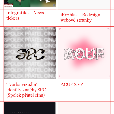
Infografika – News
iRozhlas – Redesign
tickers
webové stránky
Tvorba vizuální
AOUF.XYZ
identity značky SPC
(Spolek přátel cínu)