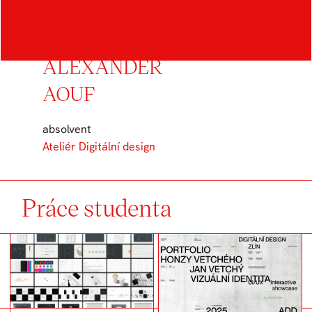
AUTOR
ALEXANDER
AOUF
absolvent
Ateliér Digitální design
Práce studenta