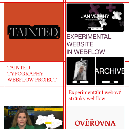
TAINTED
TYPOGRAPHY –
WEBFLOW PROJECT
Experimentální webové
stránky webflow