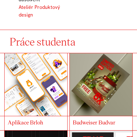
Ateliér Produktový
design
Práce studenta
Aplikace Brloh
Budweiser Budvar