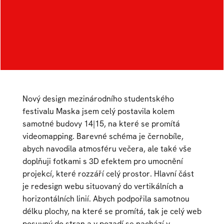
Autor:
Anna Fischerová
Ateliér:
Digitální design
Rok:
2019/2020
Kategorie:
web / UI / UX design
,
vizuální styl
Nový design mezinárodního studentského
festivalu Maska jsem celý postavila kolem
samotné budovy 14|15, na které se promítá
videomapping. Barevné schéma je černobíle,
abych navodila atmosféru večera, ale také vše
doplňuji fotkami s 3D efektem pro umocnění
projekcí, které rozzáří celý prostor. Hlavní část
je redesign webu situovaný do vertikálních a
horizontálních linií. Abych podpořila samotnou
délku plochy, na které se promítá, tak je celý web
posuvný do stran a v pozadí se nachází v