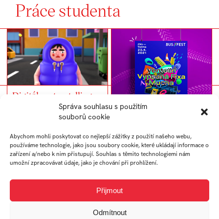
Práce studenta
Digitálny storytelling
ako multimediálna
Správa souhlasu s použitím
inštalácia
souborů cookie
Abychom mohli poskytovat co nejlepší zážitky z použití našeho webu,
Busfest animácia
používáme technologie, jako jsou soubory cookie, které ukládají informace o
zařízení a/nebo k nim přistupují. Souhlas s těmito technologiemi nám
umožní zpracovávat údaje, jako je chování při prohlížení.
Přijmout
Odmítnout