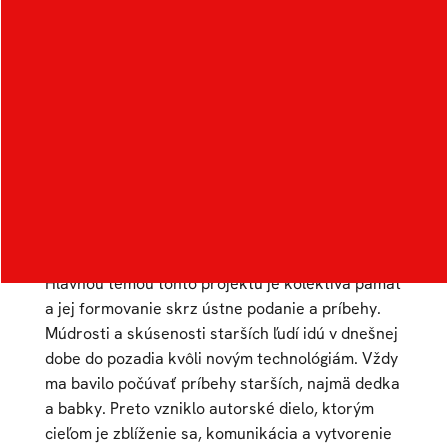
Long life: Babka‘
Stories
Autor:
Simona Frková
Ateliér:
Digitální design
Rok:
2020/2021
Kategorie:
web / UI / UX design
,
ilustrace
Hlavnou témou tohto projektu je kolektíva pamäť
a jej formovanie skrz ústne podanie a príbehy.
Múdrosti a skúsenosti starších ľudí idú v dnešnej
dobe do pozadia kvôli novým technológiám. Vždy
ma bavilo počúvať príbehy starších, najmä dedka
a babky. Preto vzniklo autorské dielo, ktorým
cieľom je zblíženie sa, komunikácia a vytvorenie