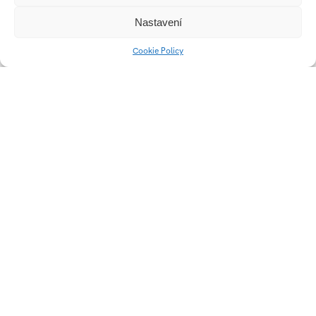
Nastavení
Cookie Policy
Long life: Babka‘
Is this dance?
Stories
Videomapping Algarve
Nice Guy Guide