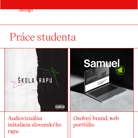
Ateliér Digitální
design
Práce studenta
Audiovizuálna
Osobný brand, web
inštalácia slovenského
portfólio
rapu