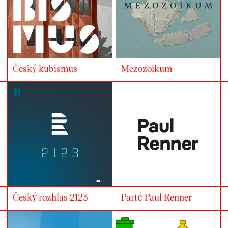
Český kubismus
Mezozoikum
Český rozhlas 2123
Parté Paul Renner