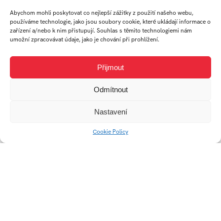
BICeBé 2023
SŠEB Web
Abychom mohli poskytovat co nejlepší zážitky z použití našeho webu,
používáme technologie, jako jsou soubory cookie, které ukládají informace o
zařízení a/nebo k nim přistupují. Souhlas s těmito technologiemi nám
umožní zpracovávat údaje, jako je chování při prohlížení.
Přijmout
Odmítnout
Nastavení
Cookie Policy
GIF – HESOYAM
GUI – Ekonom