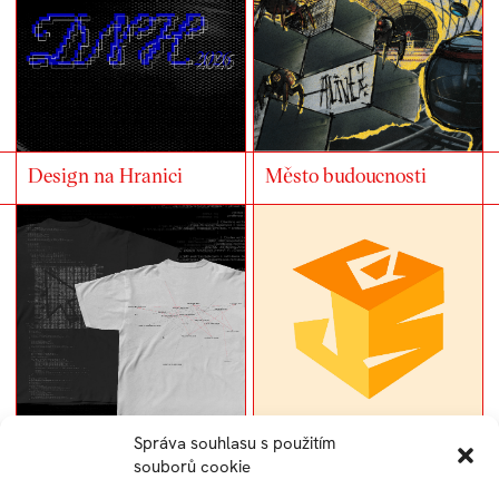
Design na Hranici
Město budoucnosti
Správa souhlasu s použitím
UNIVERZITNÍ
Gymnázium a Jazyková
souborů cookie
MERCH
škola Zlín