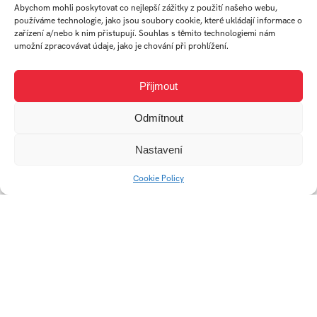
Abychom mohli poskytovat co nejlepší zážitky z použití našeho webu,
používáme technologie, jako jsou soubory cookie, které ukládají informace o
zařízení a/nebo k nim přistupují. Souhlas s těmito technologiemi nám
umožní zpracovávat údaje, jako je chování při prohlížení.
Přijmout
Odmítnout
Nastavení
No culture No future
I Lay Down My Life for
Cookie Policy
You
Less is more