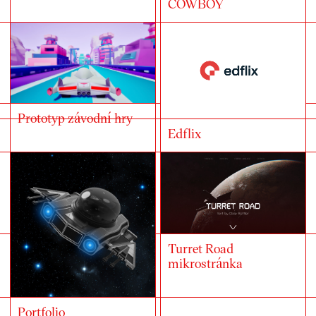
COWBOY
Prototyp závodní hry
Edflix
Turret Road
mikrostránka
Portfolio