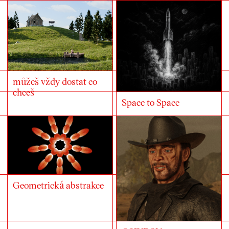
můžeš vždy dostat co
chceš
Space to Space
Geometrická abstrakce