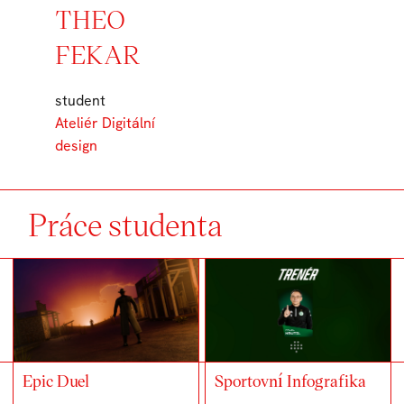
THEO
FEKAR
student
Ateliér Digitální
design
Práce studenta
Sportovní Infografika
Epic Duel