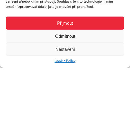
Plakát – El Camino
zařízení a/nebo k nim přistupují. Souhlas s těmito technologiemi nám
umožní zpracovávat údaje, jako je chování při prohlížení.
Plakát – Cycle up
Přijmout
Odmítnout
Nastavení
Cookie Policy
Milestones – microsite
Moje virtuální galerie