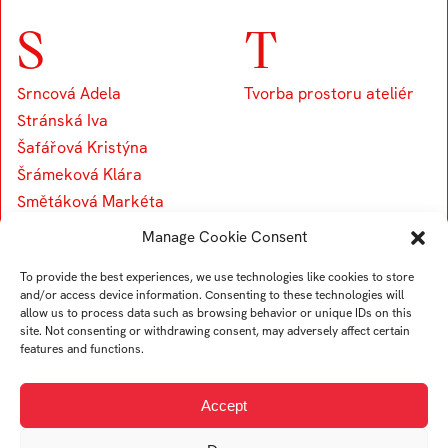
S
T
Srncová Adela
Tvorba prostoru ateliér
Stránská Iva
Šafářová Kristýna
Šrámeková Klára
Smětáková Markéta
Strzyz Matias
Manage Cookie Consent
Srdošová Nikola
To provide the best experiences, we use technologies like cookies to store
Stuchlíková Natálie
and/or access device information. Consenting to these technologies will
Selivanova Polina
allow us to process data such as browsing behavior or unique IDs on this
site. Not consenting or withdrawing consent, may adversely affect certain
Slaninová Tereza
features and functions.
Skalová Vendula
Skřivánková Veronika
Accept