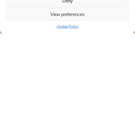
Deny
U
V
View preferences
Uváčková Alexandra
Vendžúrová Alexandra
Cookie Policy
Urbánková Bára
Vltavský Filip
Vajdíková Karolína
Valoušková Pavlína
Vostalová Veronika
Univerzitní 2431
760 01 Zlín
Tel.:
+420 576 034 205
info@fmk.utb.cz
FB
IN
YTB
LI