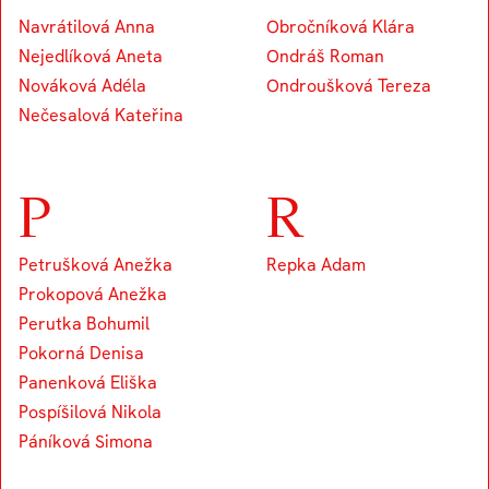
Navrátilová Anna
Obročníková Klára
Nejedlíková Aneta
Ondráš Roman
Nováková Adéla
Ondroušková Tereza
Nečesalová Kateřina
P
R
Petrušková Anežka
Repka Adam
Prokopová Anežka
Perutka Bohumil
Pokorná Denisa
Panenková Eliška
Pospíšilová Nikola
Páníková Simona