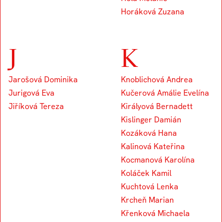
Horáková Zuzana
J
K
Jarošová Dominika
Knoblichová Andrea
Jurigová Eva
Kučerová Amálie Evelína
Jiříková Tereza
Királyová Bernadett
Kislinger Damián
Kozáková Hana
Kalinová Kateřina
Kocmanová Karolína
Koláček Kamil
Kuchtová Lenka
Krcheň Marian
Křenková Michaela