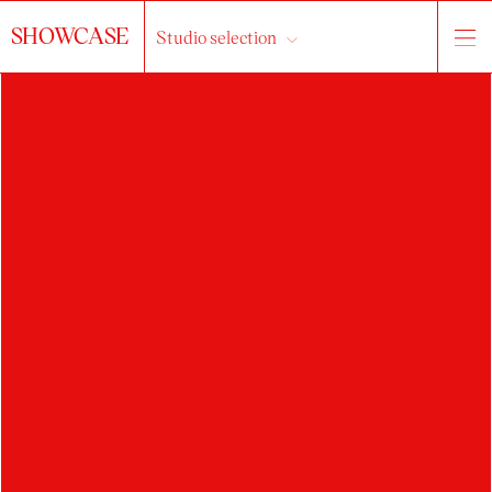
SHOWCASE
Studio selection
KORNELIIA
HODYA