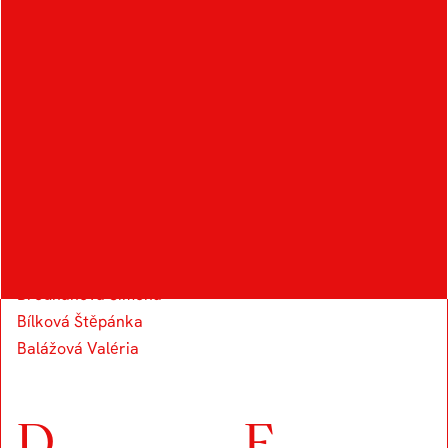
THE FIELD
B
C
Bílková Anna
Ciganocová Katarína
Bohunská Beata
Bílková Markéta
Brodňanová Simona
Bílková Štěpánka
Balážová Valéria
D
F