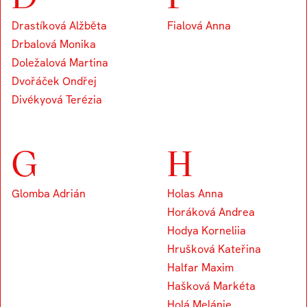
Drastíková Alžběta
Fialová Anna
Drbalová Monika
Doležalová Martina
Dvořáček Ondřej
Divékyová Terézia
G
H
Glomba Adrián
Holas Anna
Horáková Andrea
Hodya Korneliia
Hrušková Kateřina
Halfar Maxim
Hašková Markéta
Holá Melánie