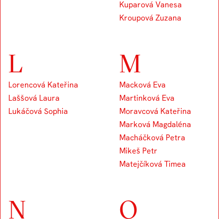
Kuparová Vanesa
Kroupová Zuzana
L
M
Lorencová Kateřina
Macková Eva
Laššová Laura
Martinková Eva
Lukáčová Sophia
Moravcová Kateřina
Marková Magdaléna
Macháčková Petra
Mikeš Petr
Matejčíková Timea
N
O