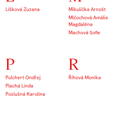
Líšková Zuzana
Mikulička Arnošt
Mlčochová Amálie
Magdaléna
Machová Sofie
P
R
Pulchert Ondřej
Říhová Monika
Plachá Linda
Poslušná Karolína