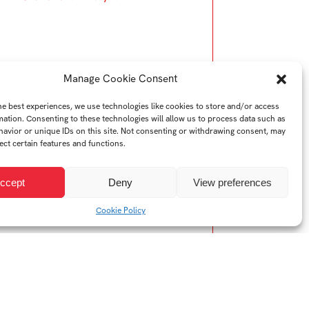
Manage Cookie Consent
he best experiences, we use technologies like cookies to store and/or access
mation. Consenting to these technologies will allow us to process data such as
avior or unique IDs on this site. Not consenting or withdrawing consent, may
ect certain features and functions.
ccept
Deny
View preferences
Cookie Policy
YTB
LI
Web FMK UTB