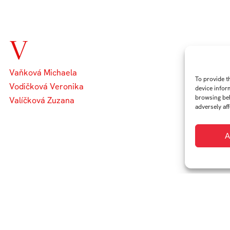
V
Vaňková Michaela
To provide t
Vodičková Veronika
device infor
browsing beh
Valíčková Zuzana
adversely aff
A
iverzitní 2431
Tel.:
+420 576 034 205
FB
IN