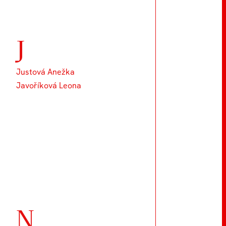
J
Justová Anežka
Javoříková Leona
N