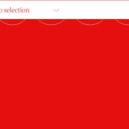
o selection
SILVIE GAJDŮŠKOV
absolvent
Ateliér Design obuvi