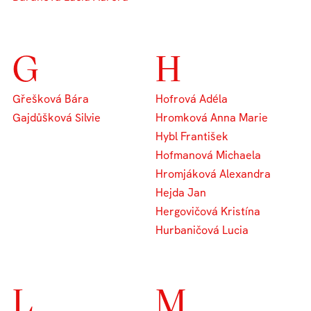
G
H
Gřešková Bára
Hofrová Adéla
Gajdůšková Silvie
Hromková Anna Marie
Hybl František
Hofmanová Michaela
Hromjáková Alexandra
Hejda Jan
Hergovičová Kristína
Hurbaničová Lucia
L
M