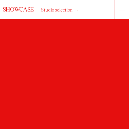
SHOWCASE
Studio selection
VÍT ŠIMON
ANDRÁŠEK