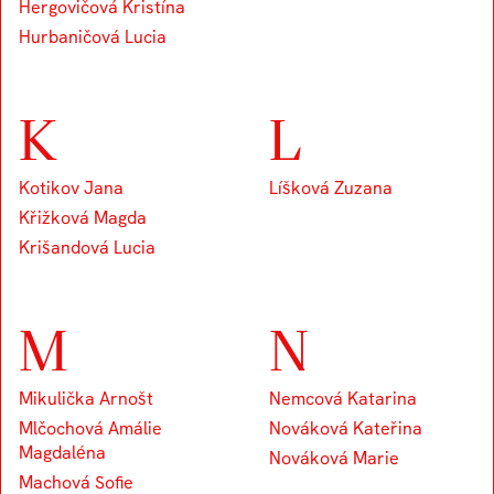
Hergovičová Kristína
Hurbaničová Lucia
K
L
Kotikov Jana
Líšková Zuzana
Křižková Magda
Krišandová Lucia
M
N
Mikulička Arnošt
Nemcová Katarina
Mlčochová Amálie
Nováková Kateřina
Magdaléna
Nováková Marie
Machová Sofie