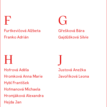
F
G
Furtkevičová Alžbeta
Gřešková Bára
Franko Adrián
Gajdůšková Silvie
H
J
Hofrová Adéla
Justová Anežka
Hromková Anna Marie
Javoříková Leona
Hybl František
Hofmanová Michaela
Hromjáková Alexandra
Hejda Jan