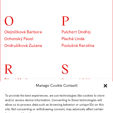
O
P
Olejníčková Barbora
Pulchert Ondřej
Ochonský Pavel
Plachá Linda
Ondrušíková Zuzana
Poslušná Karolína
R
S
Říhová Monika
Surovcová Adéla
Manage Cookie Consent
Šebíková Anna
Šmeringaiová Kristína
To provide the best experiences, we use technologies like cookies to store
Severa Martin
and/or access device information. Consenting to these technologies will
allow us to process data such as browsing behavior or unique IDs on this
Španělová Natálie
site. Not consenting or withdrawing consent, may adversely affect certain