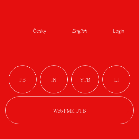
Česky
English
Login
student
Ateliér Design obuvi
Student's works