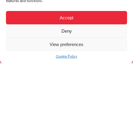
Stašek Patrik
features and functions.
Špunarová Pavlína
Svobodová Kristýna
Accept
Deny
T
V
View preferences
Cookie Policy
Trtílková Anna
Vaňková Michaela
Tran Ngoc Yen
Vodičková Veronika
Turečková Ester
Valíčková Zuzana
Titova Natalia
Trejtnarová Lucie