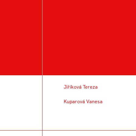
3. ROČNÍK BC.
Jarošová Dominika
Jiříková Tereza
Kuparová Vanesa