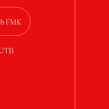
Zapletalová Jana
Valoušková Pavlína
Vendžúrová Alexandra