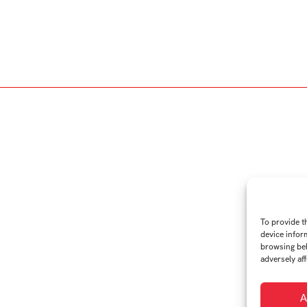
To provide t
device infor
browsing beh
adversely aff
A