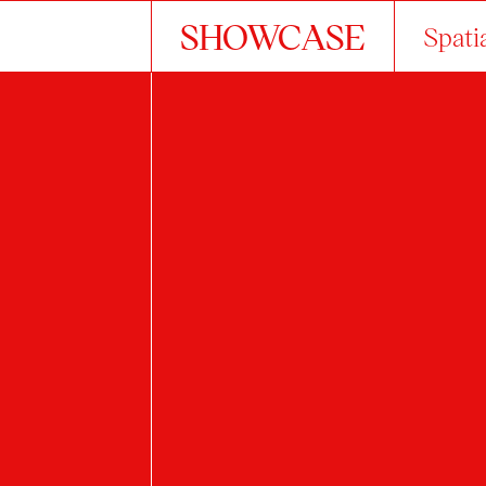
SHOWCASE
Spati
About the studio
works
1. ROČNÍK BC.
Bílková Markéta
Horáková Andrea