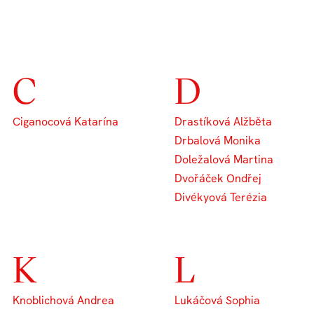
C
D
Ciganocová Katarína
Drastíková Alžběta
Drbalová Monika
Doležalová Martina
Dvořáček Ondřej
Divékyová Terézia
K
L
Knoblichová Andrea
Lukáčová Sophia