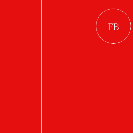
Horáková Zuzana
2. ROČNÍK BC.
Fialová Anna
Halfar Maxim