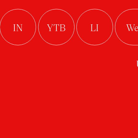
Macková Eva
Srncová Adela
Holá Melánie
Matejčíková Timea
Macháčková Petra
Prokopová Anežka