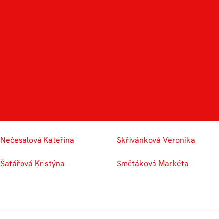
Martinková Eva
Skalová Vendula
Nečesalová Kateřina
Skřivánková Veronika
Šafářová Kristýna
Smětáková Markéta