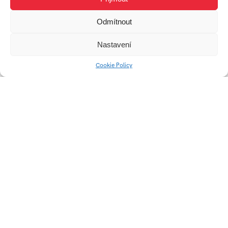
Odmítnout
Nastavení
Etiketa na pivo – séria
Cookie Policy
Obal – Balzám na
bradu
Plenér