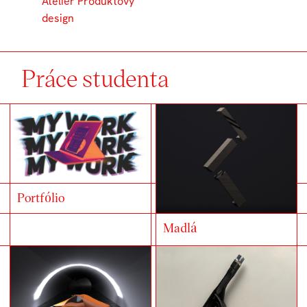
Ateliér Produktový
design
Práce studenta
Portfólio
Madlá