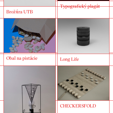
Typografický plagát
Brožúra UTB
Obal na pistácie
Long Life
CHECKERSFOLD