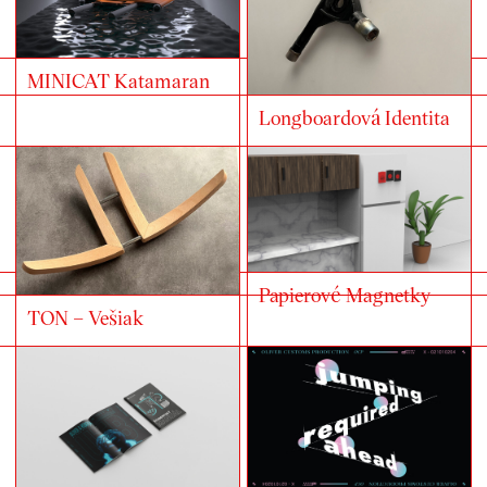
MINICAT Katamaran
Longboardová Identita
Papierové Magnetky
TON – Vešiak