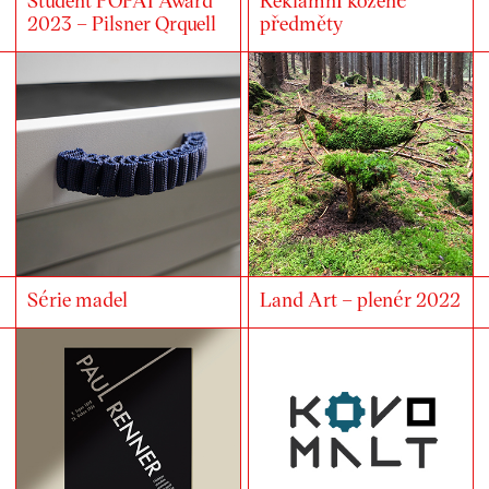
2023 – Pilsner Qrquell
předměty
Série madel
Land Art – plenér 2022