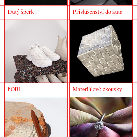
Dutý šperk
Příslušenství do auta
hOBI
Materiálové zkoušky