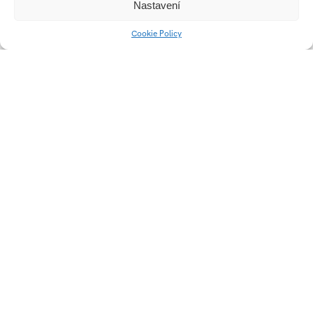
Nastavení
Cookie Policy
Identita – Čechy na
Minicat – skládací
talíři
houseboat
POP v prodejnách Baťa
Dekorace ze