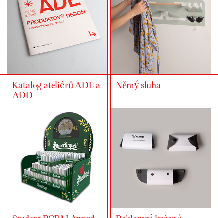
Katalog ateliérů ADE a
Němý sluha
ADD
Student POPAI Award
Reklamní kožené