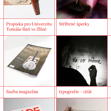
Propiska pro Univerzitu
Stříbrné šperky
Tomáše Bati ve Zlíně
Sazba magazínu
typografie – citát