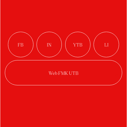
Reklamní kožené
předměty
Autor:
Veronika Fejtová
Ateliér:
Produktový design
Rok:
2022/2023
Kategorie:
produktový design
,
design obalů
Reklamní předměty pro firmu Ezop jsou určené
převážně jako dárky pro manažery. Jsou
vytvořené
z vyřazených kůží z potahů autosedaček. Návrhy
pracují s oběma dostupnými barvami kůže,
tedy hnědou a černou.