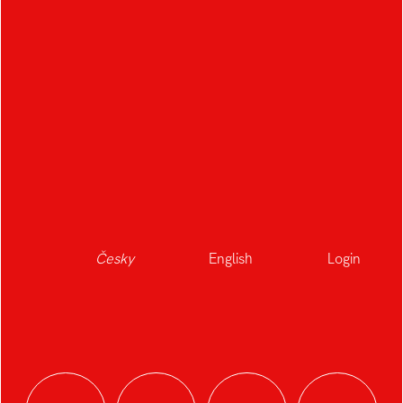
ROSARY BROOCH
Autor:
Nikola Orságová
Ateliér:
Produktový design
Česky
English
Login
Rok:
2022/2023
Kategorie:
product design
Růženec ke katolické identitě nedílně patří. Plně
koresponduje s lidskou přirozeností. Ručně