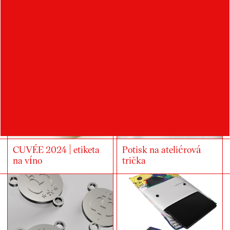
REBORN DESIGN /
OAK | struhadlo &
VĚŠÁKY
hmoždíř
CUVÉE 2024 | etiketa
Potisk na ateliérová
na víno
trička