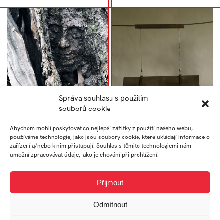
Správa souhlasu s použitím
souborů cookie
PLENÉR 2021 /
Roughen
PŘEDCI
Abychom mohli poskytovat co nejlepší zážitky z použití našeho webu,
používáme technologie, jako jsou soubory cookie, které ukládají informace o
zařízení a/nebo k nim přistupují. Souhlas s těmito technologiemi nám
umožní zpracovávat údaje, jako je chování při prohlížení.
Přijmout
Odmítnout