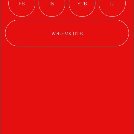
vyráběná stříbrná brož představuje originální
formu, kterou lze nosit na viditelném místě.
Nabývá tak nové funkce — je vyznáním víry.
Tvarosloví kruhu napomáhá při modlitbě v
plynulém přechodu přejíždět prsty z jedné čočky
na druhou. Medailka Neposkvrněného početí
kromě svého významu, slouží k orientaci. Pro
výstavní účely vnikl také sokl s výřezem ze
švestkového dřeva.