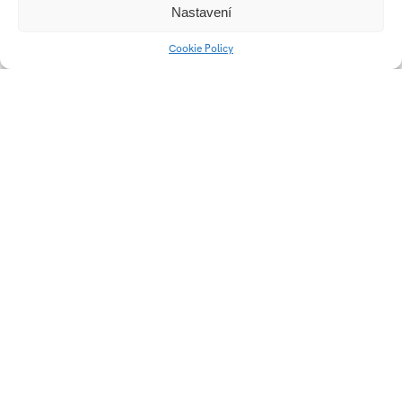
Nastavení
Cookie Policy
ANIMA
Typografický plakát
KNOW-HOW ADE
Paper Jar / Model
Young Package