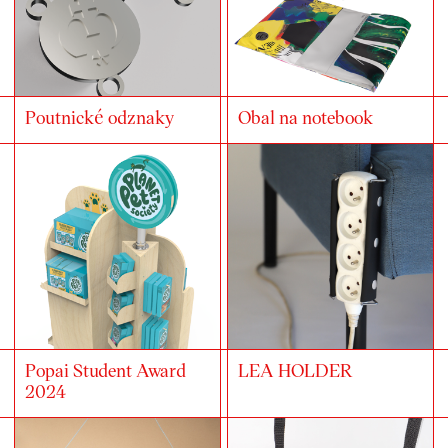
Poutnické odznaky
Obal na notebook
Popai Student Award
LEA HOLDER
2024