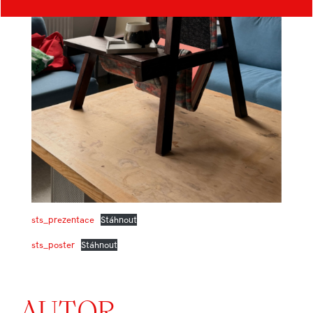
sts_prezentace
Stáhnout
sts_poster
Stáhnout
AUTOR