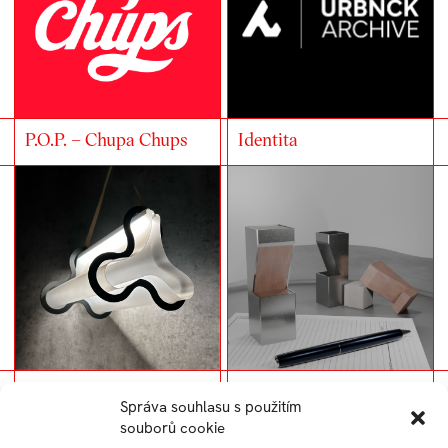
P.O.P. – Chupa Chups
Identita
Flatpack
Těžítka
Správa souhlasu s použitím
souborů cookie