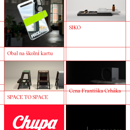
SIKO
Obal na školní kartu
Cena Františka Crháka
SPACE TO SPACE