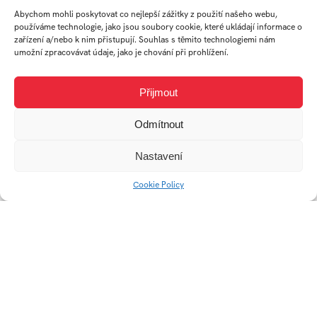
Abychom mohli poskytovat co nejlepší zážitky z použití našeho webu,
používáme technologie, jako jsou soubory cookie, které ukládají informace o
zařízení a/nebo k nim přistupují. Souhlas s těmito technologiemi nám
umožní zpracovávat údaje, jako je chování při prohlížení.
Přijmout
Odmítnout
REBORN DESIGN
Věšák
Nastavení
Cookie Policy