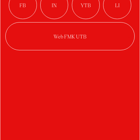
V prostoru se lze orientovat pomocí piktogramů
navrhnutých podle charakteru dané místnosti v
chodbě. Tabule se základním značením, by se
nacházela po pravé straně recepce, umístěna na
oranžovou desku.