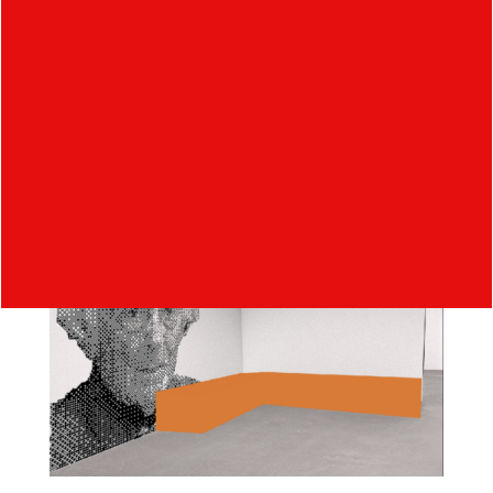
Další sedací prvky jsou umístěny v únikových
místnostech a připevněné ke stěně. Mohou mít
oranžovou, či tmavě šedou barvu a materiálem je
železná síť též použita u světla při recepci. Na
zdech se nacházejí grafiky důležitých architektů
pro město Zlín.