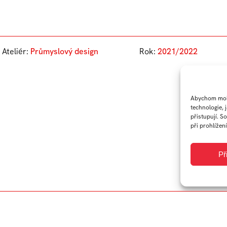
Ateliér:
Průmyslový design
Rok:
2021/2022
Abychom mohl
technologie, 
přistupují. S
při prohlížení
Př