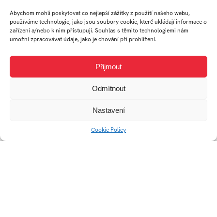
absolvent
Abychom mohli poskytovat co nejlepší zážitky z použití našeho webu,
používáme technologie, jako jsou soubory cookie, které ukládají informace o
Ateliér Průmyslový
zařízení a/nebo k nim přistupují. Souhlas s těmito technologiemi nám
design
umožní zpracovávat údaje, jako je chování při prohlížení.
Přijmout
Práce studenta
Odmítnout
Nastavení
Cookie Policy
Posed x ValoVerda
Friends
Mingei kávový set