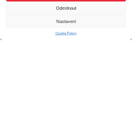
Odmítnout
Elektrická gitara
MARAUDER
Nastavení
Nocturno
Cookie Policy
Modely slávnych
Chladič pod laptop
„Baťovských“ budov
Lanik
Univerzitní 2431
760 01 Zlín
Tel.:
+420 576 034 205