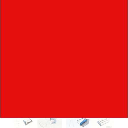
lepšiu viditeľnosť, zapustené vodiace línie pre
lepšiu orientáciu po zvaroch, bočné zapustené
madlá, teleskopické madlo bez istenej aretácie.
Dizajn prepravného kufra je odvodený zo
samotného krytovania zariadenia a je doplnený o
tri madlá pre lepšiu manipuláciu.
Návrhy