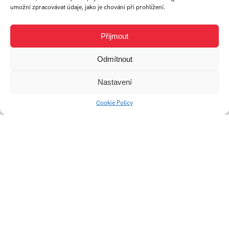
umožní zpracovávat údaje, jako je chování při prohlížení.
LEVEL
YUM
Přijmout
Odmítnout
Nastavení
Cookie Policy
Autolékárnička SAVER
SNOWIQ
Variabilný box
Inteligentné hodinky
DS-07