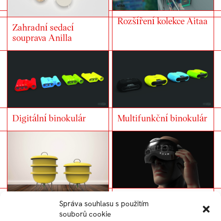
Rozšíření kolekce Aitaa
Zahradní sedací
souprava Anilla
Digitální binokulár
Multifunkční binokulár
Headset s binokulárem
Správa souhlasu s použitím
souborů cookie
Vermikompostér