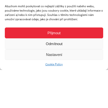
Plastia
Abychom mohli poskytovat co nejlepší zážitky z použití našeho webu,
používáme technologie, jako jsou soubory cookie, které ukládají informace o
zařízení a/nebo k nim přistupují. Souhlas s těmito technologiemi nám
umožní zpracovávat údaje, jako je chování při prohlížení.
Přijmout
Odmítnout
Krájecí deska Tescoma
Lavice Triple
Nastavení
Cookie Policy
Květináč Nimbus
Reproduktor Animaly