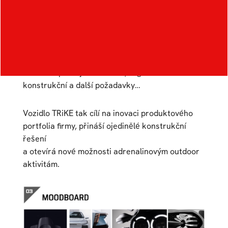
tříkolového vozidla na elektrický pohon, které je
určeno pro volnočasové aktivity. Design je tvořen
ve spolupráci s firmou KUBERG s.r.o. Hlavní
aspekty jsou zaměřené na požitek z jízdy,
pozitivní emoce a adrenalinové vyžití se. Finální
návrh respektuje technické, ergonomické
konstrukční a další požadavky…
Vozidlo TRiKE tak cílí na inovaci produktového
portfolia firmy, přináší ojedinělé konstrukční
řešení
a otevírá nové možnosti adrenalinovým outdoor
aktivitám.