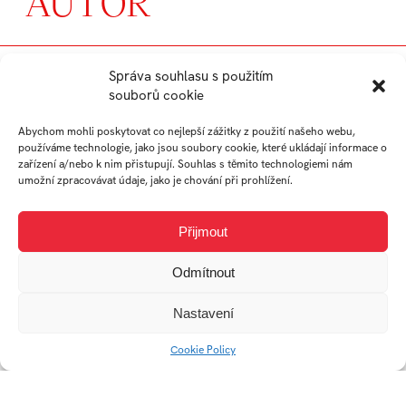
AUTOR
JAN
Správa souhlasu s použitím
souborů cookie
KROULÍK
Abychom mohli poskytovat co nejlepší zážitky z použití našeho webu,
používáme technologie, jako jsou soubory cookie, které ukládají informace o
student
zařízení a/nebo k nim přistupují. Souhlas s těmito technologiemi nám
umožní zpracovávat údaje, jako je chování při prohlížení.
Ateliér Průmyslový
design
Přijmout
Práce studenta
Odmítnout
Nastavení
Cookie Policy