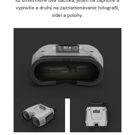
sú umiestnené dva tlačítka, jeden na zapnutie a
vypnutie a druhý na zaznamenávanie fotografií,
videí a polohy.