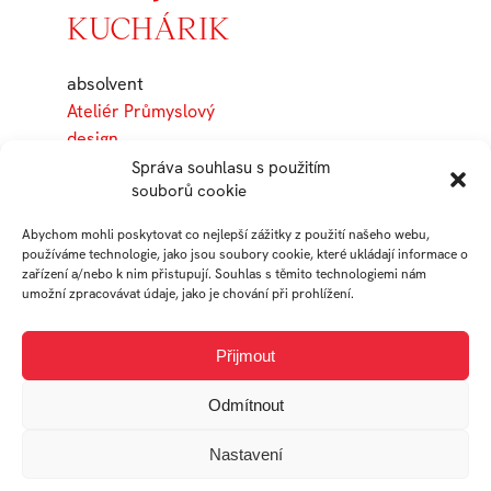
KUCHÁRIK
absolvent
Ateliér Průmyslový
design
Správa souhlasu s použitím
souborů cookie
Práce studenta
Abychom mohli poskytovat co nejlepší zážitky z použití našeho webu,
používáme technologie, jako jsou soubory cookie, které ukládají informace o
zařízení a/nebo k nim přistupují. Souhlas s těmito technologiemi nám
umožní zpracovávat údaje, jako je chování při prohlížení.
Přijmout
Odmítnout
Obrnený hasičský
automobil
Nastavení
Konvička Wave