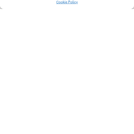
Cookie Policy
Meopta ďalekohľad
Fotokatalytická lampa/
čistička
Cestný elektrický
Buggy B3
bicykel Katana