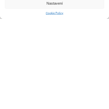
Nastavení
Cookie Policy
Cargo Footbike
Univerzitní 2431
760 01 Zlín
Tel.:
+420 576 034 205
info@fmk.utb.cz
FB
IN
YTB
LI