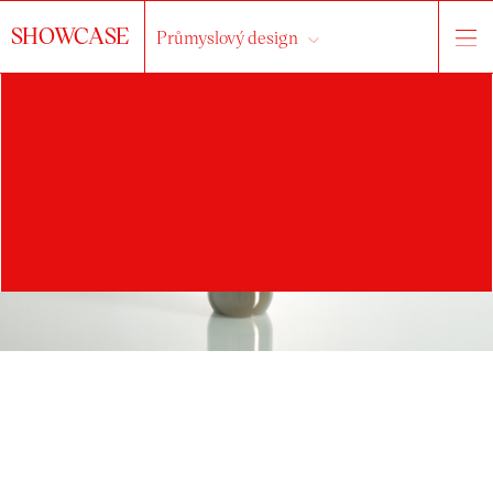
SHOWCASE
Průmyslový design