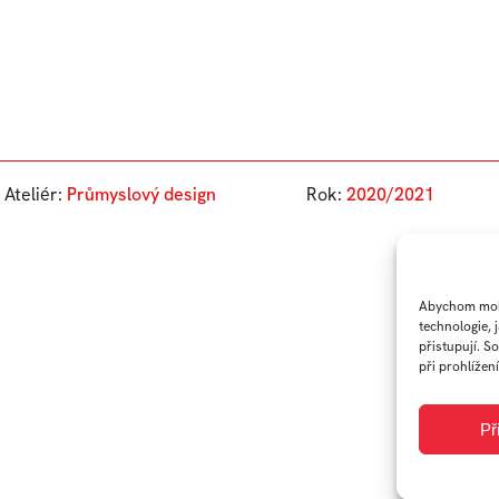
Ateliér:
Průmyslový design
Rok:
2020/2021
Abychom mohl
technologie, 
přistupují. S
při prohlížení
Př