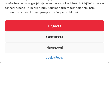
používáme technologie, jako jsou soubory cookie, které ukládají informace o
zařízení a/nebo k nim přistupují. Souhlas s těmito technologiemi nám
umožní zpracovávat údaje, jako je chování při prohlížení.
NIAD
Přijmout
Interiérový set ARYS
Odmítnout
Nastavení
Cookie Policy
Set stojánků Ton
Urban Table