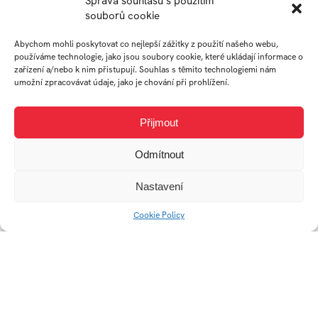
Správa souhlasu s použitím
souborů cookie
Abychom mohli poskytovat co nejlepší zážitky z použití našeho webu,
používáme technologie, jako jsou soubory cookie, které ukládají informace o
zařízení a/nebo k nim přistupují. Souhlas s těmito technologiemi nám
umožní zpracovávat údaje, jako je chování při prohlížení.
Sítko Flipper
Květináč Twist
Přijmout
Odmítnout
Nastavení
Cookie Policy
Akustické svítidlo barc