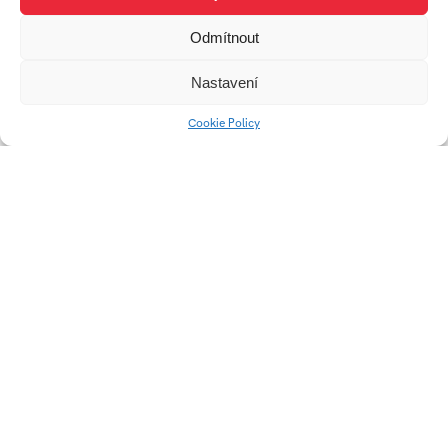
ANTOŠOVÁ
Odmítnout
student
Nastavení
Ateliér Průmyslový
design
Cookie Policy
Práce studenta
Polička do koupelny
Spiro