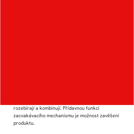
Vzorník pro 3D tisk
Autor:
Johana Kania
Ateliér:
Průmyslový design
Rok:
2021/2022
Kategorie:
stroje a nářadí
Vzorník je vytvořen pro firmu Fillamentum. Cílem
návrhu je jak ukázka různé hustoty u vzorů
výplně, tak prezentace jednotlivých materiálů z
produkce firmy. Celotištěné kazety se snadno
rozebírají a kombinují. Přídavnou funkcí
zacvakávacího mechanismu je možnost zavěšení
produktu.