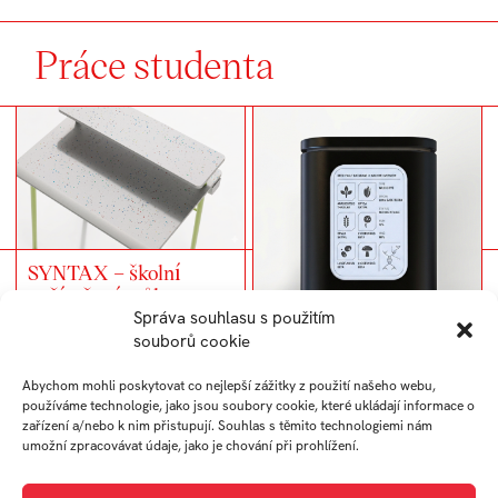
Práce studenta
SYNTAX – školní
počítačový stůl
Správa souhlasu s použitím
souborů cookie
Flora – domácí
semínková banka
Abychom mohli poskytovat co nejlepší zážitky z použití našeho webu,
používáme technologie, jako jsou soubory cookie, které ukládají informace o
zařízení a/nebo k nim přistupují. Souhlas s těmito technologiemi nám
umožní zpracovávat údaje, jako je chování při prohlížení.