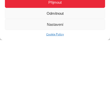
Přijmout
Odmítnout
Parková lavička
Nastavení
Cookie Policy
Vzorník pro 3D tisk
PRIM Victus –
lékařské hodinky
Lapač Octomilek