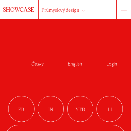
SHOWCASE
Průmyslový design
Česky
English
Login