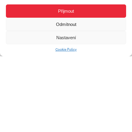
prostoru
Přijmout
Odmítnout
Nastavení
Cookie Policy
Zálohovatelný nápojový
set – QUADRO
Univerzitní 2431
760 01 Zlín
Tel.:
+420 576 034 205
info@fmk.utb.cz
FB
IN
YTB
LI