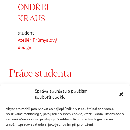
ONDŘEJ
KRAUS
student
Ateliér Průmyslový
design
Práce studenta
Správa souhlasu s použitím
souborů cookie
Radio
Abychom mohli poskytovat co nejlepší zážitky z použití našeho webu,
používáme technologie, jako jsou soubory cookie, které ukládají informace o
zařízení a/nebo k nim přistupují. Souhlas s těmito technologiemi nám
VELA – Design
umožní zpracovávat údaje, jako je chování při prohlížení.
stínidla do venkovního