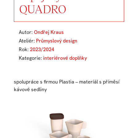
QUADRO
Autor:
Ondřej Kraus
Ateliér:
Průmyslový design
Rok:
2023/2024
Kategorie:
interiérové doplňky
spolupráce s firmou Plastia – materíál s příměsí
kávové sedliny