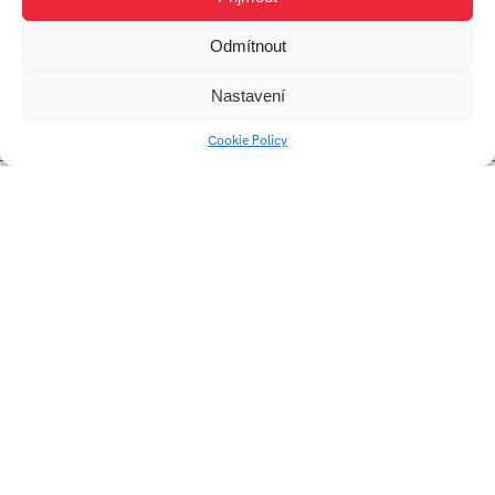
Odmítnout
Inverze
Nastavení
Cookie Policy
T. Baťa
Trikolóra
Kálie