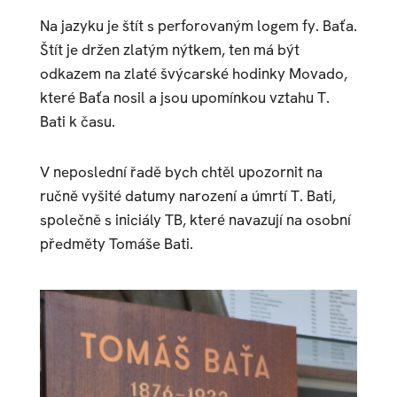
Na jazyku je štít s perforovaným logem fy. Baťa.
Štít je držen zlatým nýtkem, ten má být
odkazem na zlaté švýcarské hodinky Movado,
které Baťa nosil a jsou upomínkou vztahu T.
Bati k času.
V neposlední řadě bych chtěl upozornit na
ručně vyšité datumy narození a úmrtí T. Bati,
společně s iniciály TB, které navazují na osobní
předměty Tomáše Bati.