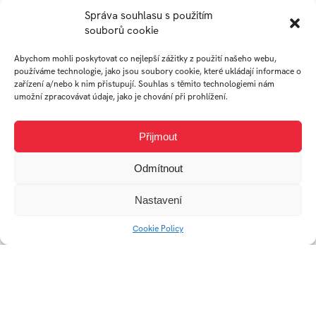
Správa souhlasu s použitím
souborů cookie
Abychom mohli poskytovat co nejlepší zážitky z použití našeho webu,
používáme technologie, jako jsou soubory cookie, které ukládají informace o
zařízení a/nebo k nim přistupují. Souhlas s těmito technologiemi nám
AUTOR
umožní zpracovávat údaje, jako je chování při prohlížení.
Přijmout
FRANTIŠEK
Odmítnout
HYBL
Nastavení
student
Cookie Policy
Ateliér Design obuvi
Práce studenta