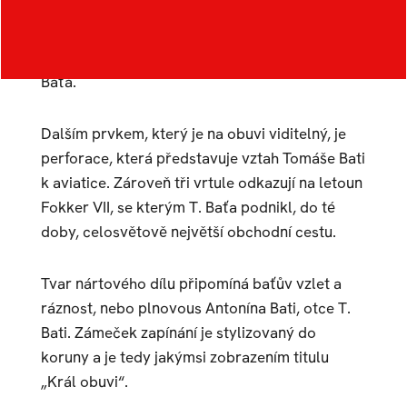
Barevnost jsem odvodil z kultovních baťovek,
obuv je z velké části tvořena výřezem loga
Baťa.
Dalším prvkem, který je na obuvi viditelný, je
perforace, která představuje vztah Tomáše Bati
k aviatice. Zároveň tři vrtule odkazují na letoun
Fokker VII, se kterým T. Baťa podnikl, do té
doby, celosvětově největší obchodní cestu.
Tvar nártového dílu připomíná baťův vzlet a
ráznost, nebo plnovous Antonína Bati, otce T.
Bati. Zámeček zapínání je stylizovaný do
koruny a je tedy jakýmsi zobrazením titulu
„Král obuvi“.