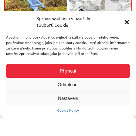
Správa souhlasu s použitím
souborů cookie
Pobledle modrý
Proměny
Abychom mohli poskytovat co nejlepší zážitky z použití našeho webu,
používáme technologie, jako jsou soubory cookie, které ukládají informace o
zařízení a/nebo k nim přistupují. Souhlas s těmito technologiemi nám
umožní zpracovávat údaje, jako je chování při prohlížení.
Přijmout
Odmítnout
Nastavení
Cookie Policy
Malý svět
Zrcadlo