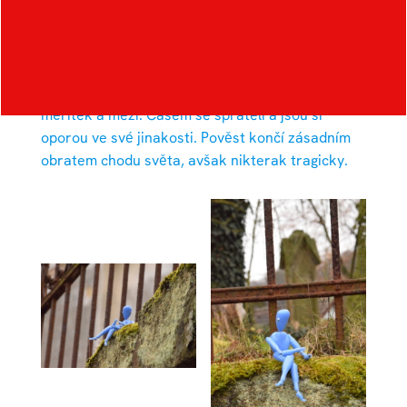
místním hřbitově při kostelu svatého
Bartoloměje. Tam dojde k setkání jednoho
z kolonie bledě modrých bytostí, které hřbitov po
staletí obývaly, a dívky, která se, stejně jako
modrý, vyčleňuje svými vlastnostmi z běžných
měřítek a mezí. Časem se spřátelí a jsou si
oporou ve své jinakosti. Pověst končí zásadním
obratem chodu světa, avšak nikterak tragicky.