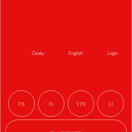
Ekonom material
Česky
English
Login
Autor:
Kristýna Gežová
Ateliér:
Digitální design
Rok:
2022/2023
Kategorie:
web / UI / UX design
Návrh řešení UX/UI Ekonom dashboardu
Systém Ekonom je navržen na míru účetním,
které v něm spravují daňové evidence. Zadávají