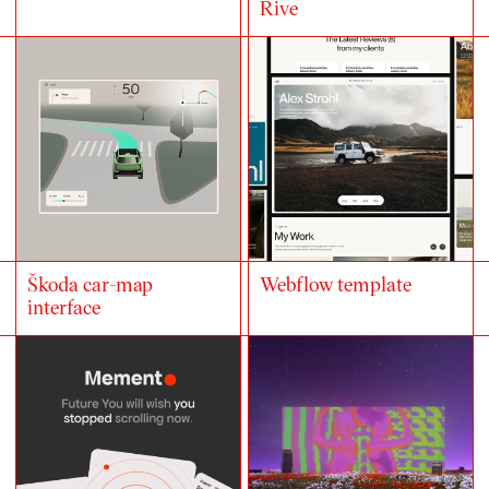
Rive
Škoda car-map
Webflow template
interface