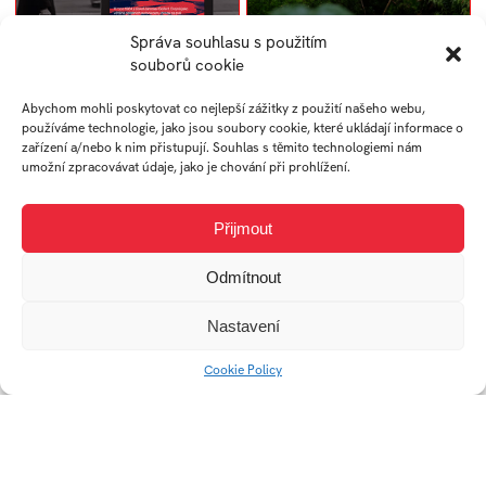
Správa souhlasu s použitím
souborů cookie
Český rozhlas 100 let
Land art 2022
Abychom mohli poskytovat co nejlepší zážitky z použití našeho webu,
používáme technologie, jako jsou soubory cookie, které ukládají informace o
zařízení a/nebo k nim přistupují. Souhlas s těmito technologiemi nám
umožní zpracovávat údaje, jako je chování při prohlížení.
Přijmout
Odmítnout
Nastavení
Cookie Policy
Design wrapů na koše
Parte Hermann
Berthold