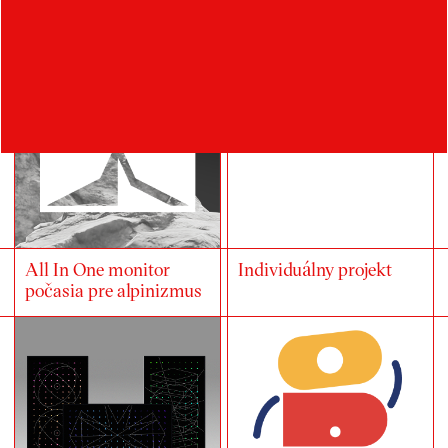
infografika
All In One monitor
Individuálny projekt
počasia pre alpinizmus