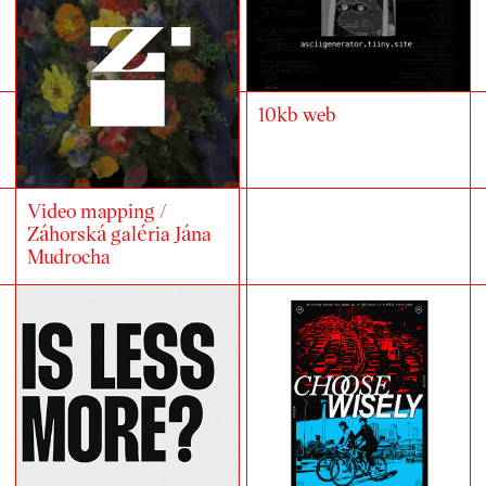
10kb web
Video mapping /
Záhorská galéria Jána
Mudrocha