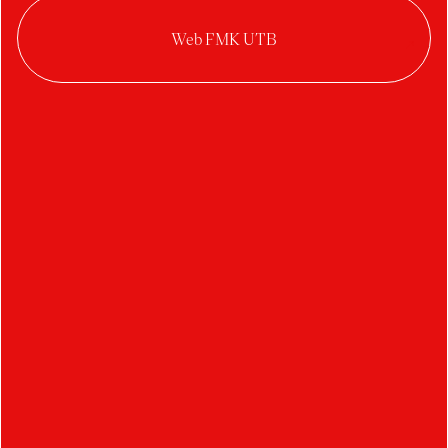
Etikety vína FMK
Autor:
Samuel Lončík
Ateliér:
Digitální design
Rok:
2022/2023
Kategorie:
typografie
Dizajn etiket pre oficiálne víno Fakulty