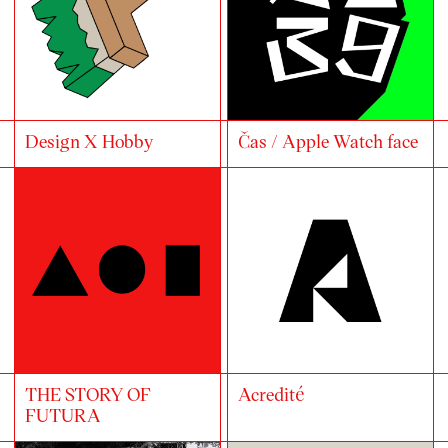
Design X Hobby
Čas / Apple Watch face
THE STORY OF
Acredité
FUTURA