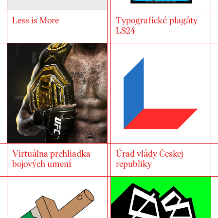
Less is More
Typografické plagáty
LS24
Virtuálna prehliadka
Úrad vlády Českej
bojových umení
republiky