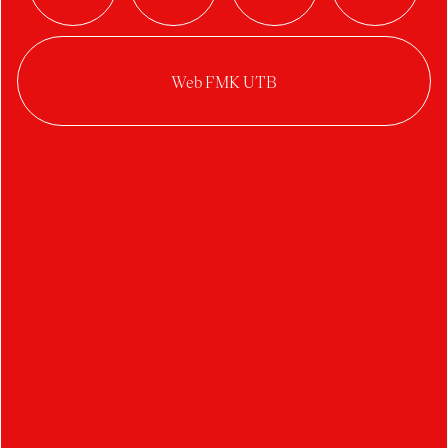
Problém: Web je první kontakt — ale je statický,
pro všechny stejný a nepracuje s kontextem. To,
co studio prodává, je proces. A ten se ze
statického webu předává nejhůř.
Řešení: Místo statické stránky rozhovor, který
vybere z know-how studia, díky RAG, relevantní
podklady a poskládá odpověď na míru tomu, kdo
se ptá.