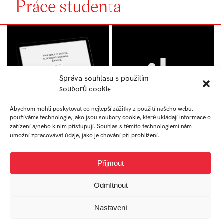
Práce studenta
Správa souhlasu s použitím
souborů cookie
Abychom mohli poskytovat co nejlepší zážitky z použití našeho webu,
používáme technologie, jako jsou soubory cookie, které ukládají informace o
zařízení a/nebo k nim přistupují. Souhlas s těmito technologiemi nám
Interaktivní AI
Showreel – Matyas
umožní zpracovávat údaje, jako je chování při prohlížení.
kontextová vrstva pro
Sochor
Soulmates
Přijmout
Odmítnout
Nastavení