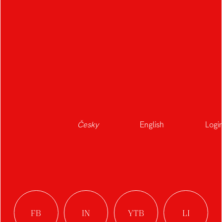
Soulmates jsem hledal, jak v době AI odlehčit
nejzahlcenější část naší práce — komunikaci.
Výsledkem je kontextová vrstva, která spojuje
proces studia s kontextem konkrétního člověka
a vede ho ještě před prvním kontaktem.
Kontext a role
: Soulmates je designové studio
pracující hlavně se startupy. Jsme malý remote
tým bez accountů, komunikaci dovnitř i ven
držíme my, co projekty zároveň navrhujeme.
Česky
English
Logi