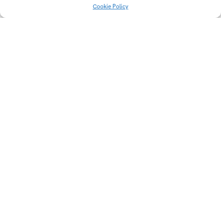
Cookie Policy
Výtvarná geometrie
Olympiáda dětí a
mládeže
Lego x Formula 1
Ayra OS