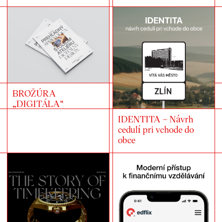
BROŽÚRA
„DIGITÁLA“
IDENTITA – Návrh
cedulí pri vchode do
obce