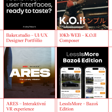
Baker.studio – UI/UX
10Kb WEB – K.O.II
Designer Portfólio
Composer
ARES – Interaktivní
LessIsMore – Bazoš
VR experience
Edition