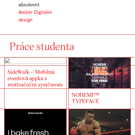
absolvent
Ateliér Digitální
design
Práce studenta
SideWalk – Mobilná
eventová appka s
motivačným systémom
NOHEMI™
TYPEFACE