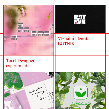
Vizuální identita
BOTNIK
TouchDesigner
experiment