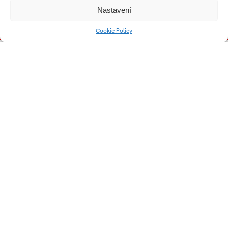
Nastavení
Cookie Policy
Web do 10 kB
Generace Alfa
Sprievodca digitála
Typografický plakát