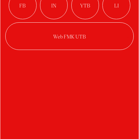
Portfolio
Autor:
Lucie Lacková
Ateliér:
Digitální design
Rok:
2022/2023
Kategorie:
web / UI / UX design