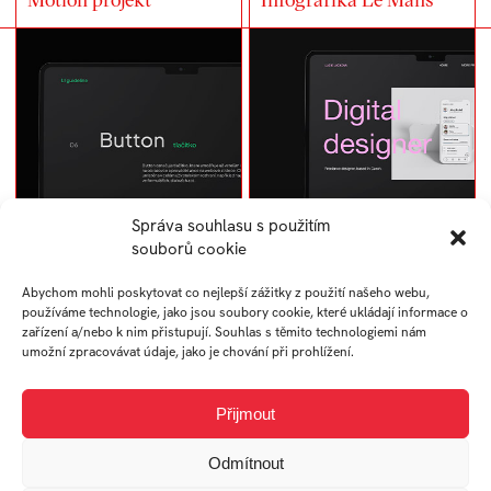
Správa souhlasu s použitím
souborů cookie
Průvodce designem
Portfolio
Abychom mohli poskytovat co nejlepší zážitky z použití našeho webu,
prvků uživatelského
používáme technologie, jako jsou soubory cookie, které ukládají informace o
rozhraní (UI)
zařízení a/nebo k nim přistupují. Souhlas s těmito technologiemi nám
umožní zpracovávat údaje, jako je chování při prohlížení.
Přijmout
Odmítnout