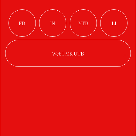
Threshold – krátký
animovaný film
Autor:
Yekaterina Arsenyeva
Ateliér:
Digitální design
Rok:
2025/2026
Kategorie:
3D / VR / AR
,
motion design /
video
Diplomová práce se zabývá digitálním vizuálním
storytellingem prostřednictvím autorského
animovaného videa vytvořeného pomocí 3D
grafiky. Jedná se o vizuální cestu vzpomínkami
na dětství a dospívání, hledání vlastní identity a
odvahu udělat krok do neznáma.