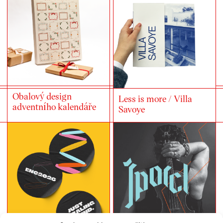
Obalový design
Less is more / Villa
adventního kalendáře
Savoye