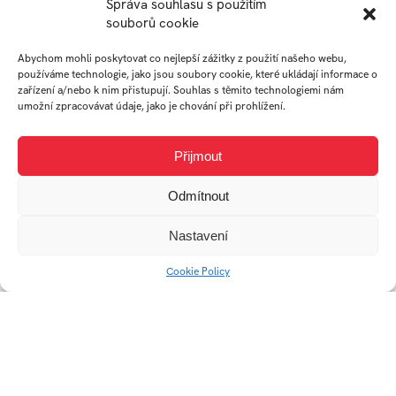
Správa souhlasu s použitím
Divadelní festival
souborů cookie
Vizuální identita /
Encounter
Pavel Šporcl
Abychom mohli poskytovat co nejlepší zážitky z použití našeho webu,
používáme technologie, jako jsou soubory cookie, které ukládají informace o
zařízení a/nebo k nim přistupují. Souhlas s těmito technologiemi nám
umožní zpracovávat údaje, jako je chování při prohlížení.
Přijmout
Odmítnout
Nastavení
Design knižní série
Vizuální identita
Cookie Policy
MBVU Zlín