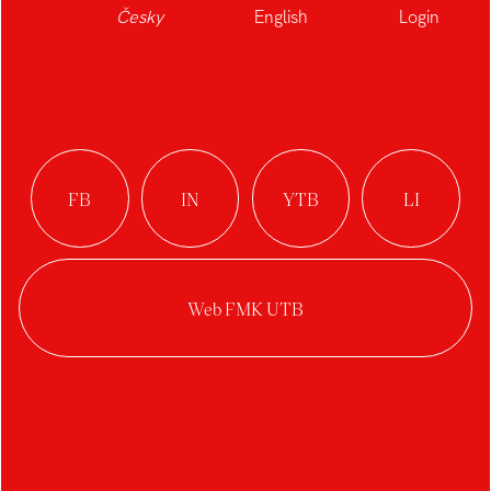
Česky
English
Login
Vizuální identita /
Pavel Šporcl
Autor:
Anna Chodurová
Ateliér:
Grafický design