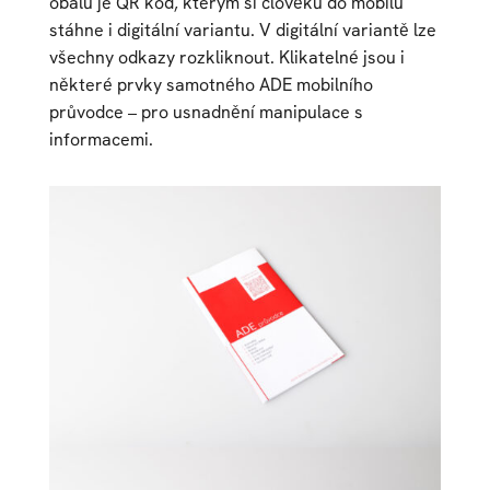
obalu je QR kod, kterým si člověku do mobilu
stáhne i digitální variantu. V digitální variantě lze
všechny odkazy rozkliknout. Klikatelné jsou i
některé prvky samotného ADE mobilního
průvodce –⁠⁠⁠⁠⁠⁠ pro usnadnění manipulace s
informacemi.