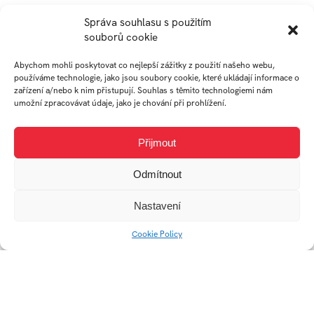
ADE-mobilni-prirucka
Stáhnout
Správa souhlasu s použitím
ADE-pruvodce-tisk
souborů cookie
Stáhnout
Abychom mohli poskytovat co nejlepší zážitky z použití našeho webu,
používáme technologie, jako jsou soubory cookie, které ukládají informace o
AUTOR
zařízení a/nebo k nim přistupují. Souhlas s těmito technologiemi nám
umožní zpracovávat údaje, jako je chování při prohlížení.
Přijmout
KATEŘINA
MARTIN
Odmítnout
DRABINOVÁ
BIELIK
Nastavení
student
student
Cookie Policy
Ateliér
Ateliér
Produktový
Produktový
design
design