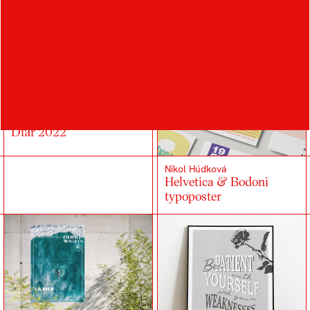
Monika Juríková
Diár 2022
Nikol Húdková
Helvetica & Bodoni
typoposter