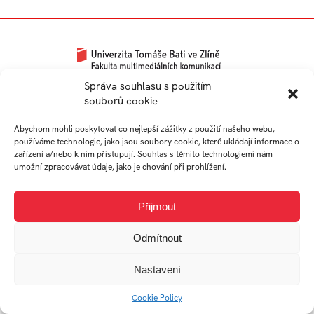
Univerzitní 2431
Správa souhlasu s použitím
souborů cookie
760 01 Zlín
Tel.:
+420 576 034 205
Abychom mohli poskytovat co nejlepší zážitky z použití našeho webu,
info@fmk.utb.cz
používáme technologie, jako jsou soubory cookie, které ukládají informace o
zařízení a/nebo k nim přistupují. Souhlas s těmito technologiemi nám
FB
IN
YTB
LI
umožní zpracovávat údaje, jako je chování při prohlížení.
Web FMK UTB
Přijmout
Odmítnout
Nastavení
Cookie Policy