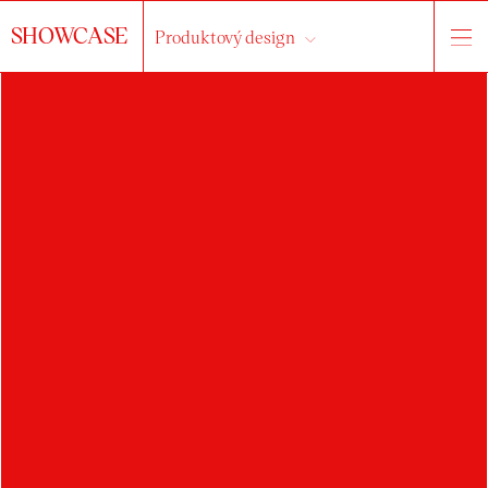
SHOWCASE
Produktový design
o ateliéru
práce
studenti
Vše...
kresba a ilustrace
ostatní
produktový design
reklamní předměty a P.O.P
design obalů
vizuální styl
typografie a sazba