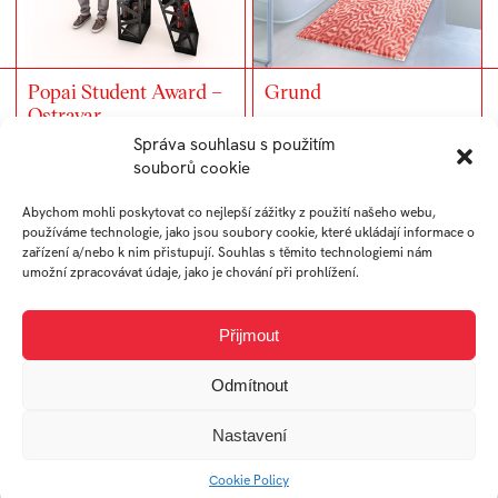
Popai Student Award –
Grund
Ostravar
Správa souhlasu s použitím
souborů cookie
Abychom mohli poskytovat co nejlepší zážitky z použití našeho webu,
používáme technologie, jako jsou soubory cookie, které ukládají informace o
zařízení a/nebo k nim přistupují. Souhlas s těmito technologiemi nám
umožní zpracovávat údaje, jako je chování při prohlížení.
Přijmout
Odmítnout
Beli – kožený stojan na
DARIO – věčný
kořenky
kalendář
Nastavení
Cookie Policy