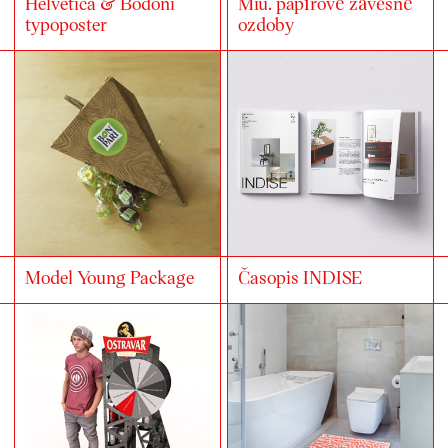
Helvetica & Bodoni
Miu. papírové závěsné
typoposter
ozdoby
Model Young Package
Časopis INDISE