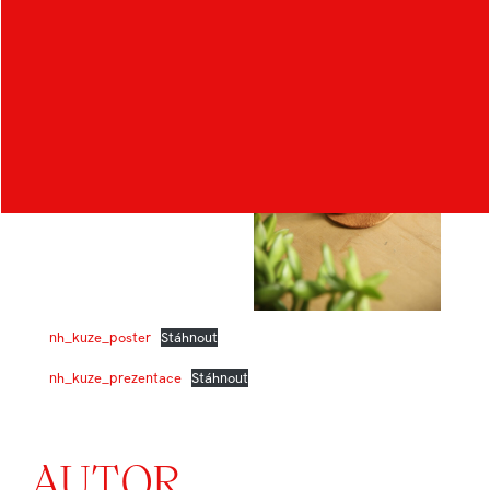
nh_kuze_poster
Stáhnout
nh_kuze_prezentace
Stáhnout
AUTOR