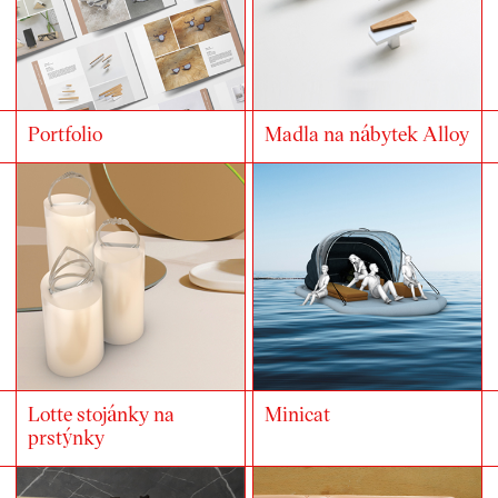
Portfolio
Madla na nábytek Alloy
Lotte stojánky na
Minicat
prstýnky