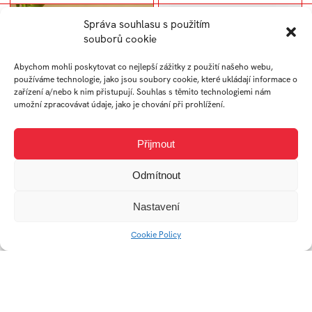
Správa souhlasu s použitím
souborů cookie
Abychom mohli poskytovat co nejlepší zážitky z použití našeho webu,
používáme technologie, jako jsou soubory cookie, které ukládají informace o
zařízení a/nebo k nim přistupují. Souhlas s těmito technologiemi nám
umožní zpracovávat údaje, jako je chování při prohlížení.
Přijmout
Beli – kožený stojan na
DARIO – věčný
kořenky
kalendář
Odmítnout
Nastavení
Cookie Policy