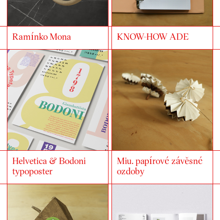
Ramínko Mona
KNOW-HOW ADE
Helvetica & Bodoni
Miu. papírové závěsné
typoposter
ozdoby