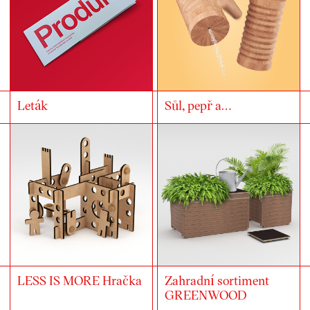
Leták
Sůl, pepř a…
LESS IS MORE Hračka
Zahradní sortiment
GREENWOOD