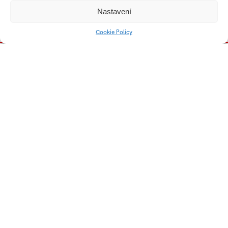
Nastavení
Kolekce prostírání a
GREATER struhadlo
podtácků
Cookie Policy
Světlo na hrobové
GLOSTADDESK
místo