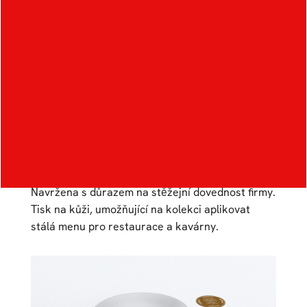
Kolekce prostírání a
podtácků
Autor:
Juraj Hrčiak
Ateliér:
Produktový design
Rok:
2024/2025
Kategorie:
produktový design
Navržena s důrazem na stěžejní dovednost firmy.
Tisk na kůži, umožňující na kolekci aplikovat
stálá menu pro restaurace a kavárny.