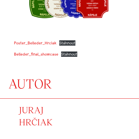
Poster_Belleder_Hrciak
Stáhnout
Belleder_final_showcase
Stáhnout
AUTOR
JURAJ
HRČIAK