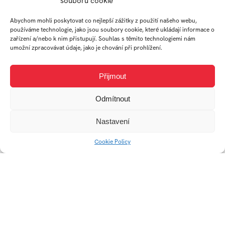
souborů cookie
Segments
Abychom mohli poskytovat co nejlepší zážitky z použití našeho webu,
používáme technologie, jako jsou soubory cookie, které ukládají informace o
zařízení a/nebo k nim přistupují. Souhlas s těmito technologiemi nám
umožní zpracovávat údaje, jako je chování při prohlížení.
Přijmout
Odmítnout
Home office
Nastavení
Cookie Policy
Drátěné věšáky Lesem