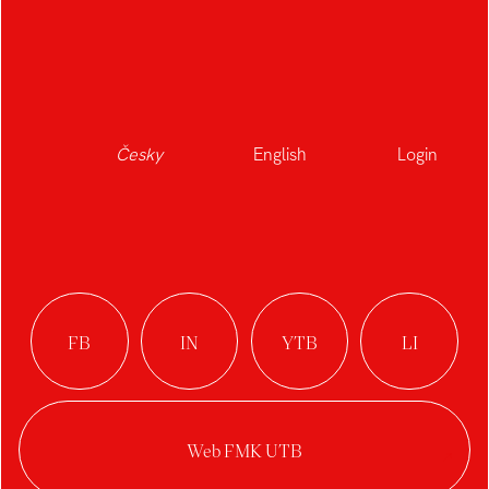
KUMIKO
Česky
English
Login
Autor:
Václav Koňařík
Ateliér:
Produktový design
Rok:
2020/2021
Kategorie:
produktový design
Konceptem bylo vytvořit stůl inspirovaný
japonským designem a tradicí kumiko. Dřevěný
vzor tvoří konstrukci stolu, na které je položené
matné pískované sklo. Díky tomu dochází k