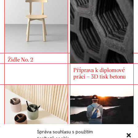
Židle No. 2
Příprava k diplomové
práci – 3D tisk betonu
Správa souhlasu s použitím
Oplatky LINA – POP