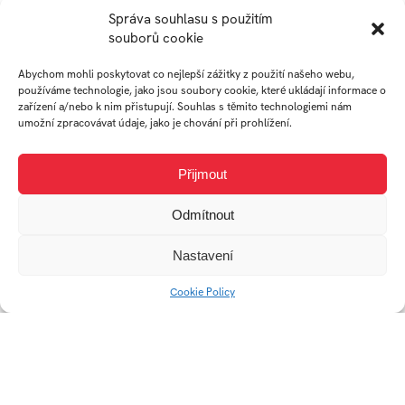
Správa souhlasu s použitím
AUTOR
souborů cookie
Abychom mohli poskytovat co nejlepší zážitky z použití našeho webu,
používáme technologie, jako jsou soubory cookie, které ukládají informace o
zařízení a/nebo k nim přistupují. Souhlas s těmito technologiemi nám
EVA
umožní zpracovávat údaje, jako je chování při prohlížení.
MARTINKOVÁ
Přijmout
student
Odmítnout
Ateliér Tvorba Prostoru
Nastavení
Cookie Policy
Práce studenta