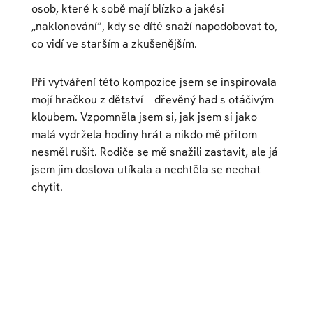
osob, které k sobě mají blízko a jakési
„naklonování“, kdy se dítě snaží napodobovat to,
co vidí ve starším a zkušenějším.
Při vytváření této kompozice jsem se inspirovala
mojí hračkou z dětství – dřevěný had s otáčivým
kloubem. Vzpomněla jsem si, jak jsem si jako
malá vydržela hodiny hrát a nikdo mě přitom
nesměl rušit. Rodiče se mě snažili zastavit, ale já
jsem jim doslova utíkala a nechtěla se nechat
chytit.