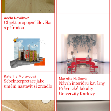
Adéla Nováková
Objekt propojení člověka
s přírodou
Kateřina Moravcová
Markéta Hašková
Sebeinterpretace jako
Návrh interiéru kavárny
umění nastavit si zrcadlo
Právnické fakulty
Univerzity Karlovy