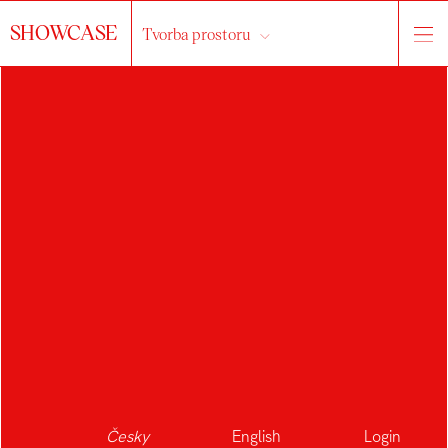
SHOWCASE
Tvorba prostoru
o ateliéru
práce
studenti
Vše...
interiér
exteriér
výstavnictví
drobná architektura
scénografie
veřejný prostor
kompozice
světelný design
Česky
English
Login