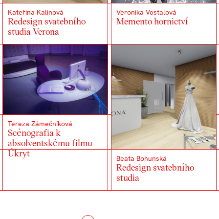
Kateřina Kalinová
Veronika Vostalová
Redesign svatebního
Memento hornictví
studia Verona
Tereza Zámečníková
Scénografia k
absolventskému filmu
Úkryt
Beata Bohunská
Redesign svatebního
studia