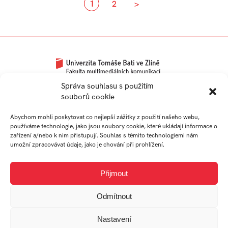
1
2
>
Univerzitní 2431
Správa souhlasu s použitím
souborů cookie
760 01 Zlín
Tel.:
+420 576 034 205
Abychom mohli poskytovat co nejlepší zážitky z použití našeho webu,
info@fmk.utb.cz
používáme technologie, jako jsou soubory cookie, které ukládají informace o
zařízení a/nebo k nim přistupují. Souhlas s těmito technologiemi nám
FB
IN
YTB
LI
umožní zpracovávat údaje, jako je chování při prohlížení.
Web FMK UTB
Přijmout
Odmítnout
Nastavení