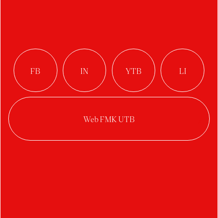
2022/2023
Štěpánka Bílková
Adrián Glomba
(NE)VYROVNANOST
Komunikácia posvätnej
geometrie