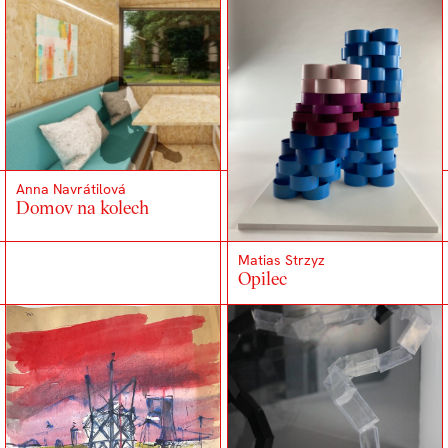
Anna Navrátilová
Domov na kolech
Matias Strzyz
Opilec