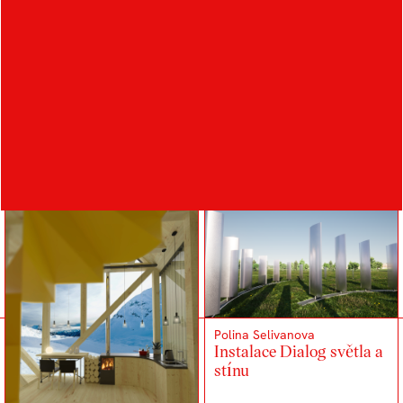
Filip Vltavský
Sophia Lukáčová
Stodola Horreum –
Světlo a stín v obytném
přestavba farní stodoly
prostoru
na komunitní centrum
Polina Selivanova
Instalace Dialog světla a
stínu