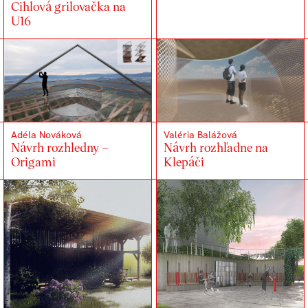
Cihlová grilovačka na
U16
Adéla Nováková
Valéria Balážová
Návrh rozhledny –
Návrh rozhľadne na
Origami
Klepáči