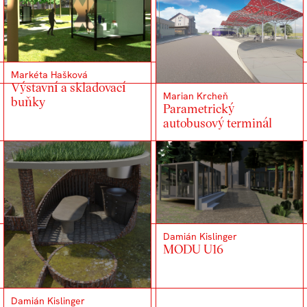
Markéta Hašková
Výstavní a skladovací
Marian Krcheň
buňky
Parametrický
autobusový terminál
Damián Kislinger
MODU U16
Damián Kislinger