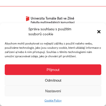
Univerzitní 2431
Správa souhlasu s použitím
souborů cookie
760 01 Zlín
Tel.:
+420 576 034 205
Abychom mohli poskytovat co nejlepší zážitky z použití našeho webu,
info@fmk.utb.cz
používáme technologie, jako jsou soubory cookie, které ukládají informace o
zařízení a/nebo k nim přistupují. Souhlas s těmito technologiemi nám
FB
IN
YTB
LI
umožní zpracovávat údaje, jako je chování při prohlížení.
Web FMK UTB
Přijmout
Odmítnout
Nastavení
Cookie Policy