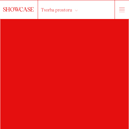
SHOWCASE
Tvorba prostoru
o ateliéru
práce
studenti
Vše...
interiér
exteriér
výstavnictví
drobná architektura
scénografie
veřejný prostor
kompozice
světelný design