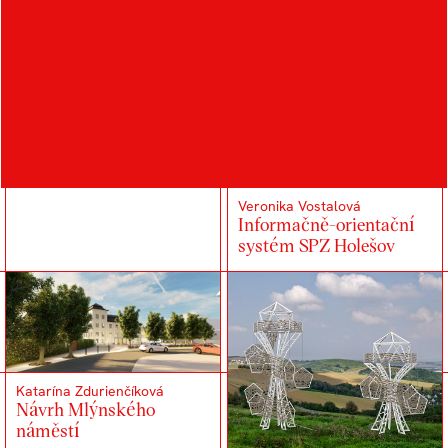
Filip Vltavský
Showroom společnosti
Vertigia
Veronika Vostalová
Informačně-orientační
systém SPZ Holešov
Katarína Zdurienčíková
Návrh Mlýnského
náměstí