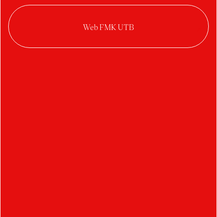
Martina Doležalová
Farní stodola Velký
Ořechov, ideová studie
komunitního centra
Veronika Vostalová
Přestavba výměnku
Polina Selivanova
Instalace Dialog světla a
stínu