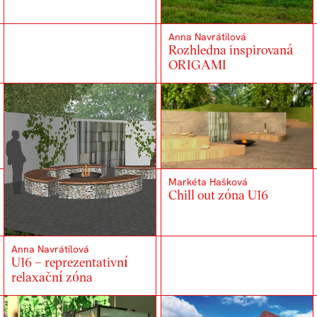
Anna Navrátilová
Rozhledna inspirovaná
ORIGAMI
Markéta Hašková
Chill out zóna U16
Anna Navrátilová
U16 – reprezentativní
relaxační zóna