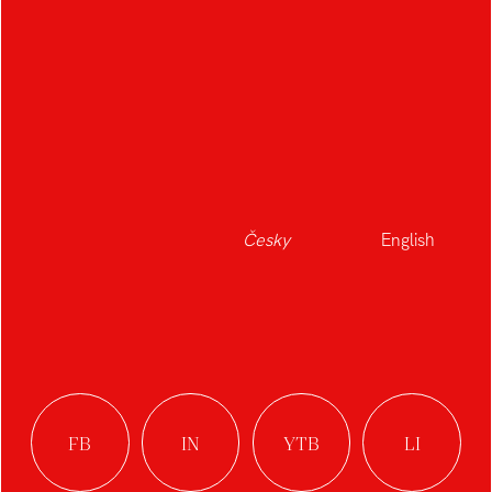
Filip Vltavský
Stodola Horreum –
přestavba farní stodoly
na komunitní centrum
Lenka Kuchtová
Česky
English
Obytný včelín
Tereza Ondroušková
Zuzana Kroupová
OBYTNÝ VČELÍN
OBYTNÝ VČELÍN