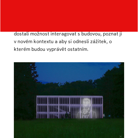
praktické. Jejím cílem bude zpracovat návrh
s citem vzhledem k historii i architektovi stavby
takovým způsobem, aby Památník navštívili třeba
i lidé, kteří se nezajímají o architekturu a aby
dostali možnost interagovat s budovou, poznat ji
v novém kontextu a aby si odnesli zážitek, o
kterém budou vyprávět ostatním.