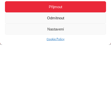
Přijmout
Odmítnout
REDESIGN
Revitalizácia átria
Nastavení
ŠKOLIACEHO
PRIESTORU TAJMAC
Cookie Policy
REDESIGN
SVADOBNÉHO
SALÓNU