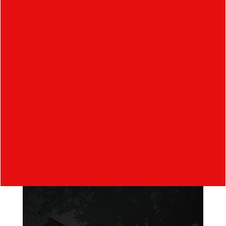
Svetelná vianočná inštalácia je umiestnená na
Masarykovom
námestí mesta Napajedla. Atmosféru Vianoc,
času, keď
by „nikto nemal byť sám“, vzbudzujú svietiace
siluety postáv
ľudí.