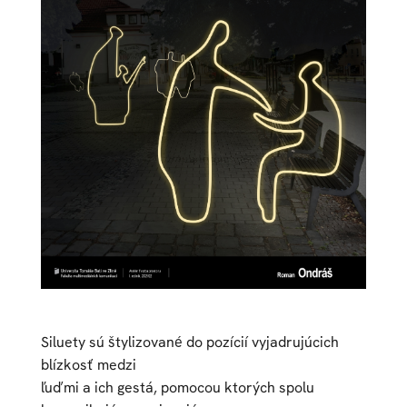
Siluety sú štylizované do pozícií vyjadrujúcich
blízkosť medzi
ľuďmi a ich gestá, pomocou ktorých spolu